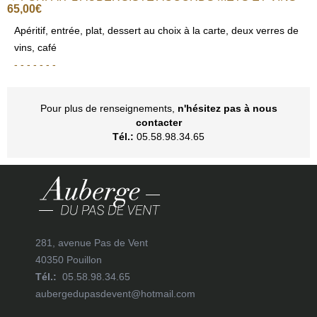
65,00€
Apéritif, entrée, plat, dessert au choix à la carte, deux verres de
vins, café
- - - - - - -
Pour plus de renseignements,
n'hésitez pas à nous
contacter
Tél.:
05.58.98.34.65
281, avenue Pas de Vent
40350 Pouillon
Tél.:
05.58.98.34.65
aubergedupasdevent@hotmail.com